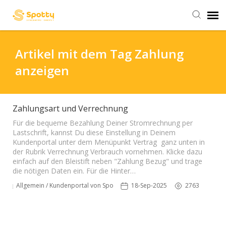
Stromangebot
Artikel mit dem Tag Zahlung
anzeigen
Kontaktformular
Hilfeartikel
Zahlungsart und Verrechnung
Für die bequeme Bezahlung Deiner Stromrechnung per
Lastschrift, kannst Du diese Einstellung in Deinem
Kundenportal unter dem Menüpunkt Vertrag ganz unten in
der Rubrik Verrechnung Verbrauch vornehmen. Klicke dazu
einfach auf den Bleistift neben "Zahlung Bezug" und trage
die nötigen Daten ein. Für die Hinter…
Allgemein / Kundenportal von Spotty
18-Sep-2025
2763