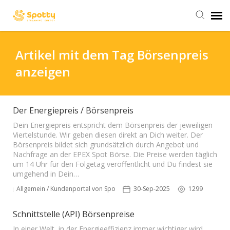
Stromangebot
Artikel mit dem Tag Börsenpreis
anzeigen
Kontaktformular
Hilfeartikel
Der Energiepreis / Börsenpreis
Dein Energiepreis entspricht dem Börsenpreis der jeweiligen
Viertelstunde. Wir geben diesen direkt an Dich weiter. Der
Börsenpreis bildet sich grundsätzlich durch Angebot und
Nachfrage an der EPEX Spot Börse. Die Preise werden täglich
um 14 Uhr für den Folgetag veröffentlicht und Du findest sie
umgehend in Dein…
Allgemein / Kundenportal von Spotty
30-Sep-2025
1299
Schnittstelle (API) Börsenpreise
In einer Welt, in der Energieeffizienz immer wichtiger wird,