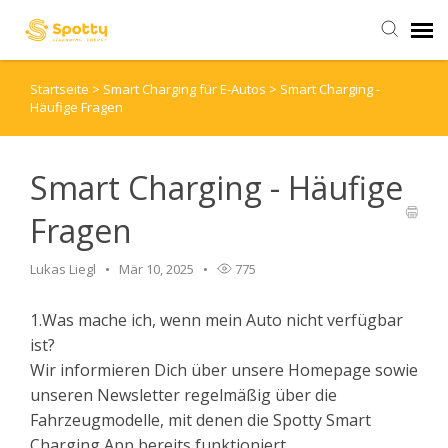
Startseite
>
Smart Charging für E-Autos
>
Smart Charging -
Stromangebot
Häufige Fragen
Kontaktformular
Smart Charging - Häufige
Hilfeartikel
Fragen
Lukas Liegl
Mär 10, 2025
775
1.Was mache ich, wenn mein Auto nicht verfügbar
ist?
Wir informieren Dich über unsere Homepage sowie
unseren Newsletter regelmäßig über die
Fahrzeugmodelle, mit denen die Spotty Smart
Charging App bereits funktioniert.