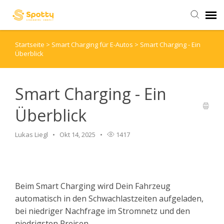
Startseite
>
Smart Charging für E-Autos
>
Smart Charging - Ein
Stromangebot
Überblick
Kontaktformular
Smart Charging - Ein
Hilfeartikel
Überblick
Lukas Liegl
Okt 14, 2025
1417
Beim Smart Charging wird Dein Fahrzeug
automatisch in den Schwachlastzeiten aufgeladen,
bei niedriger Nachfrage im Stromnetz und den
niedrigsten Preisen.