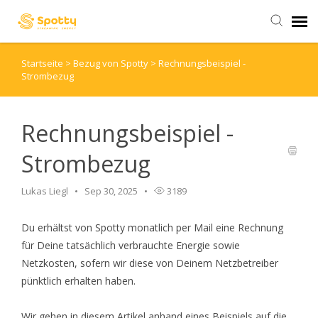
Startseite
>
Bezug von Spotty
>
Rechnungsbeispiel -
Stromangebot
Strombezug
Kontaktformular
Rechnungsbeispiel -
Hilfeartikel
Strombezug
Lukas Liegl
Sep 30, 2025
3189
Du erhältst von Spotty monatlich per Mail eine Rechnung
für Deine tatsächlich verbrauchte Energie sowie
Netzkosten, sofern wir diese von Deinem Netzbetreiber
pünktlich erhalten haben.
Wir gehen in diesem Artikel anhand eines Beispiels auf die